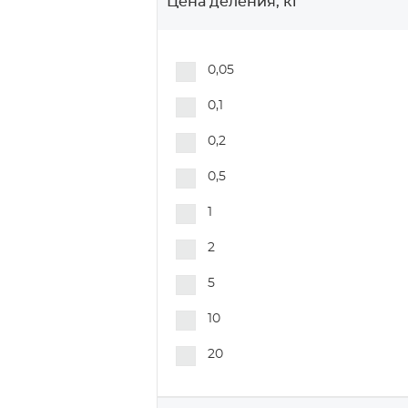
Цена деления, кг
0,05
0,1
0,2
0,5
1
2
5
10
20