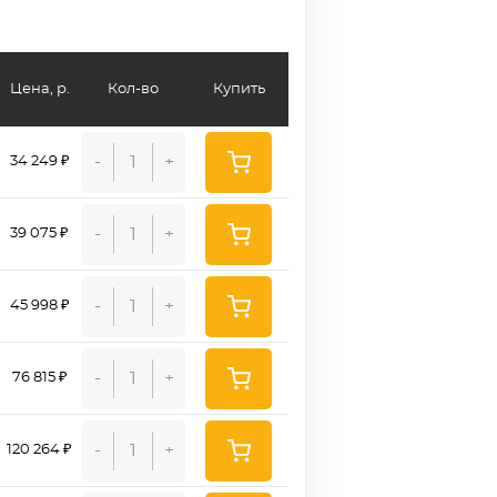
Цена, р.
Кол-во
Купить
-
+
34 249 ₽
-
+
39 075 ₽
-
+
45 998 ₽
-
+
76 815 ₽
-
+
120 264 ₽