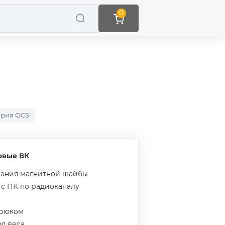
0
ерия OCS
овые ВК
вания магнитной шайбы
 с ПК по радиоканалу
крюком
я веса