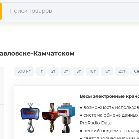
павловске-Камчатском
500 кг
1т
2т
3т
5т
10т
15т
20т
С
Весы электронные кран
● возможность использо
● система обмена данных
ProRadio Data
● легкий подъем с пола 
● светодиодная индикаци