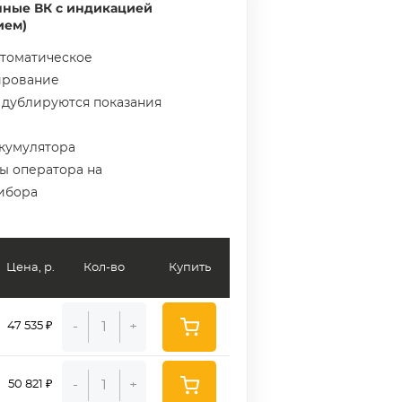
нные ВК с индикацией
ием)
втоматическое
ирование
а дублируются показания
ккумулятора
ы оператора на
ибора
Цена, р.
Кол-во
Купить
-
+
47 535 ₽
-
+
50 821 ₽