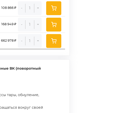
-
+
108 866 ₽
-
+
168 949 ₽
-
+
662 978 ₽
нные ВК (поворотный
ссы тары, обнуление,
ращаться вокруг своей