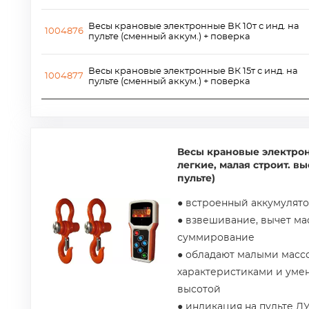
Весы крановые электронные ВК 10т с инд. на
1004876
пульте (сменный аккум.) + поверка
Весы крановые электронные ВК 15т с инд. на
1004877
пульте (сменный аккум.) + поверка
Весы крановые электро
легкие, малая строит. в
пульте)
● встроенный аккумулят
● взвешивание, вычет ма
суммирование
● обладают малыми масс
характеристиками и уме
высотой
● индикация на пульте Д