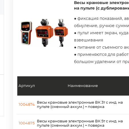
Весы крановые электро
на пульте (с дублирован
● фиксация показаний, а
обнуление, ручное сумм
● пульт имеет экран, куд
взвешивания
● питание от съемного а
● применяются для работ
большом удалении от пр
Артикул
Наименование
Весы крановые электронные ВК 3т с инд. на
1004874
пульте (сменный аккум.) + поверка
Весы крановые электронные ВК 5т с инд. на
1004875
пульте (сменный аккум.) + поверка