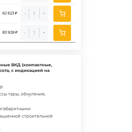
-
+
62 623 ₽
-
+
83 928 ₽
нные ВКД (компактные,
ысота, с индикацией на
ор
ссы тары, обнуление,
огабаритными
ньшенной строительной
У