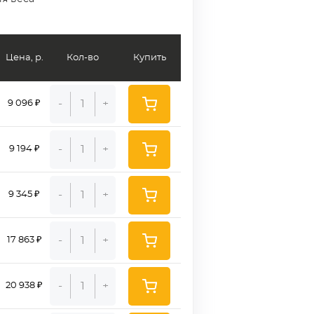
Цена, р.
Кол-во
Купить
-
+
9 096 ₽
-
+
9 194 ₽
-
+
9 345 ₽
-
+
17 863 ₽
-
+
20 938 ₽