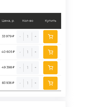
Цена, р.
Кол-во
Купить
-
+
33 979 ₽
-
+
40 605 ₽
-
+
49 398 ₽
-
+
83 936 ₽