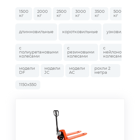
1500
2000
2500
3000
3500
5000
кг
кг
кг
кг
кг
кг
длинновильные
коротковильные
узковильные
с
с
с
полиуретановыми
резиновыми
нейлоновыми
колесами
колесами
колесами
модели
модели
модели
рохли 2
DF
JC
AC
метра
1150x550