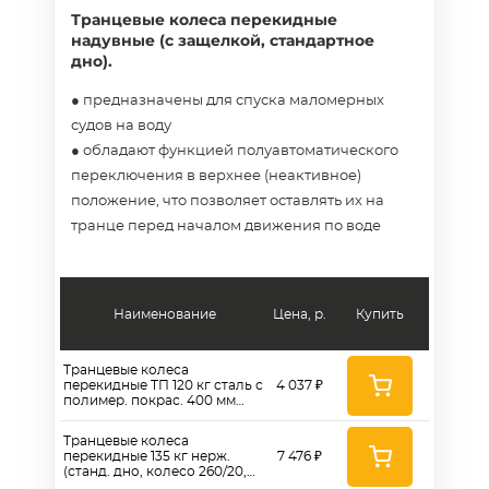
Транцевые колеса перекидные
надувные (с защелкой, стандартное
дно).
● предназначены для спуска маломерных
судов на воду
● обладают функцией полуавтоматического
переключения в верхнее (неактивное)
положение, что позволяет оставлять их на
транце перед началом движения по воде
Наименование
Цена, р.
Купить
Транцевые колеса
перекидные ТП 120 кг сталь с
4 037 ₽
полимер. покрас. 400 мм
(станд. дно, колесо 260)
Транцевые колеса
перекидные 135 кг нерж.
7 476 ₽
(станд. дно, колесо 260/20,
0111)