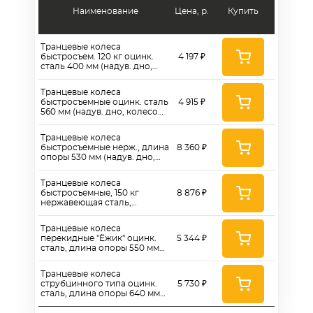
Наименование
Цена, р.
Купить
Транцевые колеса
быстросъем. 120 кг оцинк.
4 197 ₽
сталь 400 мм (надув. дно,
колесо 260)
Транцевые колеса
быстросъемные оцинк. сталь
4 915 ₽
560 мм (надув. дно, колесо
260)
Транцевые колеса
быстросъемные нерж., длина
8 360 ₽
опоры 530 мм (надув. дно,
колесо 260)
Транцевые колеса
быстросъемные, 150 кг
8 876 ₽
нержавеющая сталь,
надувное дно - НДНД,
диаметр колеса 330 мм
Транцевые колеса
перекидные "Ёжик" оцинк.
5 344 ₽
сталь, длина опоры 550 мм
(надувн. дно, колесо 260)
Транцевые колеса
струбцинного типа оцинк.
5 730 ₽
сталь, длина опоры 640 мм
(надувн. дно, колесо 260)