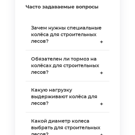
Часто задаваемые вопросы
Зачем нужны специальные
колёса для строительных
лесов?
+
Колёса для лесов
Обязателен ли тормоз на
отличаются от обычных
колёсах для строительных
наличием обязательного
лесов?
+
тормоза, совместимостью с
трубами рам (диаметр 42–
Да, тормоз обязателен по
Какую нагрузку
48 мм) и повышенной
нормам безопасности. Леса
выдерживают колёса для
устойчивостью к боковым
и вышки-туры фиксируются
лесов?
+
нагрузкам. Обычные колёса
на месте перед подъёмом
не обеспечивают надёжную
рабочих. Тормоз блокирует
Стандартная
Какой диаметр колеса
фиксацию конструкции на
и вращение колеса, и
грузоподъёмность — 200–
выбрать для строительных
высоте. Грузоподъёмность
поворот кронштейна
500 кг на колесо. Для
лесов?