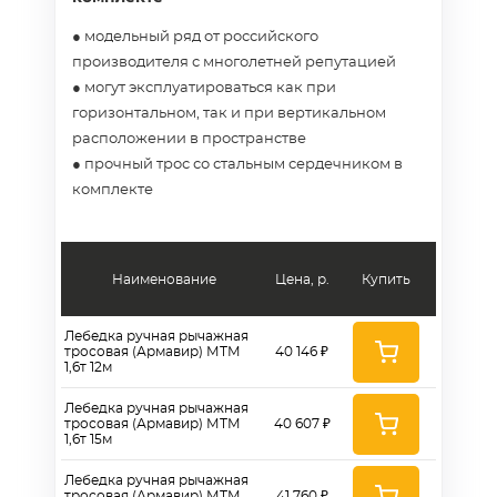
● модельный ряд от российского
производителя с многолетней репутацией
● могут эксплуатироваться как при
горизонтальном, так и при вертикальном
расположении в пространстве
● прочный трос со стальным сердечником в
комплекте
Наименование
Цена, р.
Купить
Лебедка ручная рычажная
тросовая (Армавир) МТМ
40 146 ₽
1,6т 12м
Лебедка ручная рычажная
тросовая (Армавир) МТМ
40 607 ₽
1,6т 15м
Лебедка ручная рычажная
тросовая (Армавир) МТМ
41 760 ₽