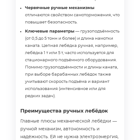
Червячные ручные механизмы
отличаются свойством самоторможения, что
повышает безопасность.
Ключевые параметры
— грузоподъёмность
(от 0,5 до 5 тонн и более) и длина намотки
каната. Цепная лебёдка ручная, например,
лебёдка 1 т или 5 т, часто используется для
стационарного подъёмного оборудования.
Помимо грузоподъёмности и длины каната,
при выборе барабанных лебёдок также
учитывают скорость подъёма и вариант
использования (интенсивное или для
редких задач).
Преимущества ручных лебёдок
Главные плюсы механической лебёдки —
ручной механизм, автономность и
надёжность. Ей не нужна электроэнергия,