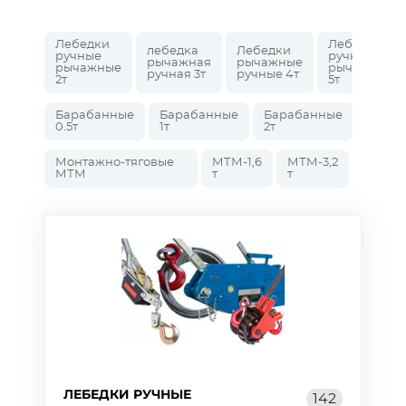
Лебедки
Лебедки
лебедка
Лебедки
ручные
ручные
рычажная
рычажные
рычажные
рычажные
ручная 3т
ручные 4т
2т
5т
Барабанные
Барабанные
Барабанные
0.5т
1т
2т
Монтажно-тяговые
МТМ-1,6
МТМ-3,2
МТМ
т
т
ЛЕБЕДКИ РУЧНЫЕ
142